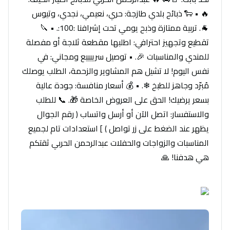
🔥 • 🐑 ذبائح بلدي طازجة: حري، نعيمي، نجدي، وتيوس
🐐. تربية ممتازة وذبح يومي تحت إشرافنا :100:. • 🔪
تقطيع وتجهيز احترافي: اطلبها مقطعة ثلاجة أو مفصلة
للمندي والمناسبات 🎉. • توصيل سرييييع ومجاني: في
نفس اليوم! لا تشيل هم المشاوير والزحمة، الطلب يوصلك
مُبرّد وجاهز للطبخ ❄. • 💰 أسعار منافسة: جودة عالية
بسعر يرضيك! الحق على العروض الخاصة 🎁. 📞 للطلب
والاستفسار: اتصل الآن أو أرسل واتساب ( رقم الجوال
يظهر عند الضغط على زر تواصل ) ] استعدادات تام لجميع
المناسبات والزواجات والحفلات عبدالرحمن الحربي ثقتكم
هي هدفنا! 🙏