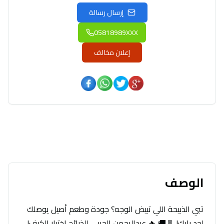
إرسال رسالة
05818989XXX
إعلان مخالف
الوصف
تبي الذبيحة اللي تبيض الوجه؟ جودة وطعم أصيل يوصلك
لحد بابك! 🚪🚚 🔥 عبدالرحمن الحربي للذبائح اختيار الكيف!