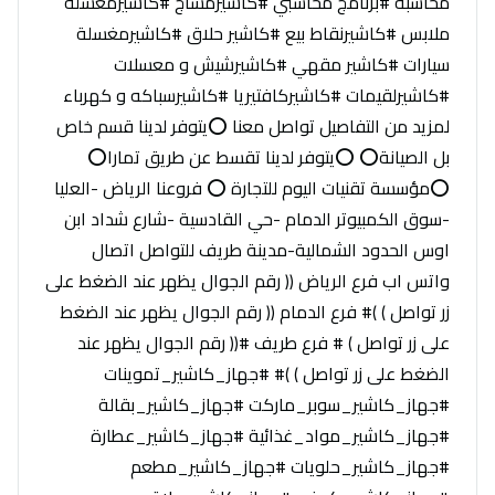
محاسبه #برنامج محاسبي #كاشيرمساج #كاشيرمغسلة
ملابس #كاشيرنقاط بيع #كاشير حلاق #كاشيرمغسلة
سيارات #كاشير مقهي #كاشيرشيش و معسلات
#كاشيرلقيمات #كاشيركافتيريا #كاشيرسباكه و كهرباء
لمزيد من التفاصيل تواصل معنا ⭕يتوفر لدينا قسم خاص
بل الصيانة⭕ ⭕يتوفر لدينا تقسط عن طريق تمارا⭕
⭕مؤسسة تقنيات اليوم للتجارة ⭕ فروعنا الرياض -العليا
-سوق الكمبيوتر الدمام -حي القادسية -شارع شداد ابن
اوس الحدود الشمالية-مدينة طريف للتواصل اتصال
واتس اب فرع الرياض (( رقم الجوال يظهر عند الضغط على
زر تواصل ) )# فرع الدمام (( رقم الجوال يظهر عند الضغط
على زر تواصل ) # فرع طريف #(( رقم الجوال يظهر عند
الضغط على زر تواصل ) )# #جهاز_كاشير_تموينات
#جهاز_كاشير_سوبر_ماركت #جهاز_كاشير_بقالة
#جهاز_كاشير_مواد_غذائية #جهاز_كاشير_عطارة
#جهاز_كاشير_حلويات #جهاز_كاشير_مطعم