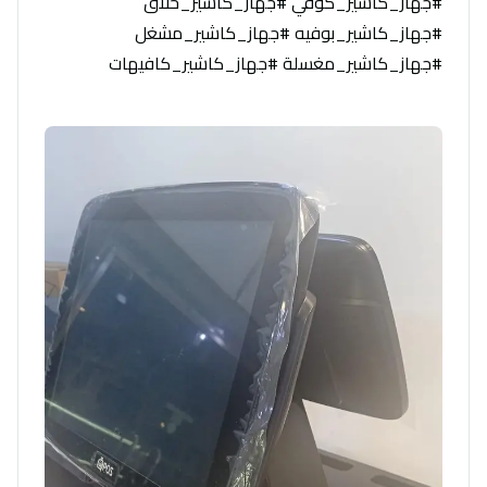
#جهاز_كاشير_كوفي #جهاز_كاشير_حلاق
#جهاز_كاشير_بوفيه #جهاز_كاشير_مشغل
#جهاز_كاشير_مغسلة #جهاز_كاشير_كافيهات