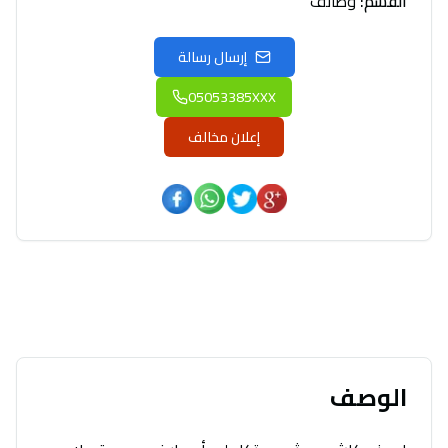
القسم
:
وظائف
إرسال رسالة
05053385XXX
إعلان مخالف
الوصف