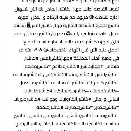
اجهزه كاشير حديثه و متكامله بأسعار غير مسبوقه لا
تفوت الفرصه اطلب جهاز الكاشير الخاص بك الآن لتسهيل
اداره نشاطك 🔴 مربوط مع هيئه الزكاه و الدخل اجهزه
كاشير لجميع الانشطه التجاريه جهاز كاشير لمس🖥 شاشه
عميل طابعه فواتير حراريه🖨 صندوق كاشير ضمان و دعم
فنى اجهزه كاشير بدقه عاليه باسعار مناسبه للجميع
احصل عليه الآن قبل انتهاء التخفيضات😍🌟 📍 متوافر
في جميع أنحاء المملكة #جهازكاشيرلمس #كاشير
متكامل #جهازكاشير #كاشيرمطاعم #كاشيرمطعم
#كاشيرلمس #كاشيربوفيه #كاشيركافي #كاشيرمحاسبه
#كاشير كافيهات #كاشيرات محاسبه #كاشيرمستعمل
#كاشيرتموينات #كاشيرسوبرماركت #كاشيرصالونات
نسائي و رجالى #كاشيرالكترونيات وجوالات #كاشيرحلويات
#كاشيرعصاير #كاشيرعصيرات #كاشيرملحمه
#كاشيربقاله #كاشيرمشغل #كاشيرمحل ملابس #كاشير
محاسبه #كاشيرعطاره #كاشير مستلزمات رجاليه #برنامج