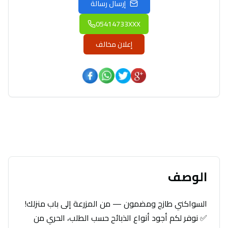
إرسال رسالة
05414733XXX
إعلان مخالف
الوصف
السواكني طازج ومضمون — من المزرعة إلى باب منزلك!
✅ نوفر لكم أجود أنواع الذبائح حسب الطلب، الحري من