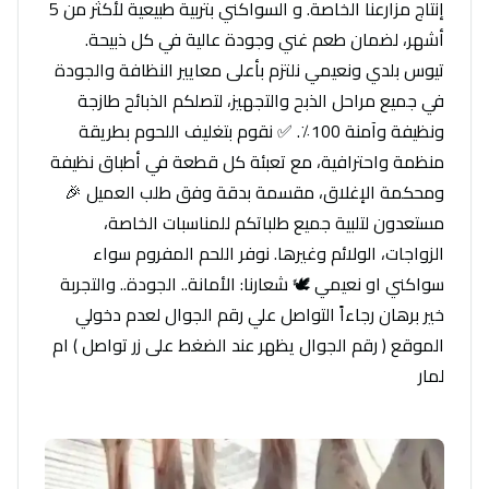
إنتاج مزارعنا الخاصة. و السواكني بتربية طبيعية لأكثر من 5
أشهر، لضمان طعم غني وجودة عالية في كل ذبيحة.
تيوس بلدي ونعيمي نلتزم بأعلى معايير النظافة والجودة
في جميع مراحل الذبح والتجهيز، لتصلكم الذبائح طازجة
ونظيفة وآمنة 100٪. ✅ نقوم بتغليف اللحوم بطريقة
منظمة واحترافية، مع تعبئة كل قطعة في أطباق نظيفة
ومحكمة الإغلاق، مقسمة بدقة وفق طلب العميل 🎉
مستعدون لتلبية جميع طلباتكم للمناسبات الخاصة،
الزواجات، الولائم وغيرها. نوفر اللحم المفروم سواء
سواكني او نعيمي 🕊 شعارنا: الأمانة.. الجودة.. والتجربة
خير برهان رجاءاً التواصل علي رقم الجوال لعدم دخولي
الموقع ( رقم الجوال يظهر عند الضغط على زر تواصل ) ام
لمار