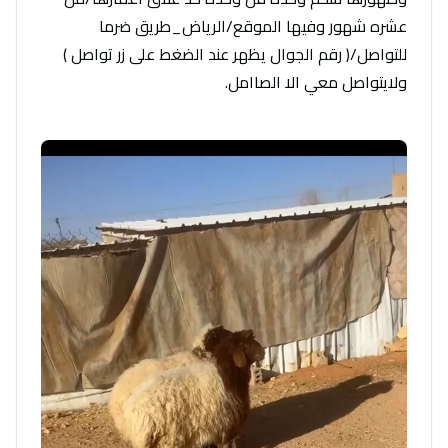
عشره شهور وفيها الموقع/الرياض_طريق ضرما
للتواصل/( رقم الجوال يظهر عند الضغط على زر تواصل )
ولايتواصل معي الا الصاامل.