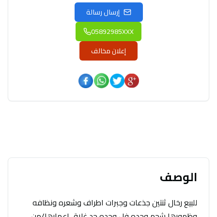
إرسال رسالة
05892985XXX
إعلان مخالف
الوصف
للبيع رخال ثنتين جذعات وجبرات اطراف وشعره ونظافه
وظهورها شحم وحده فل وحده حد غلاق اعمارها/من