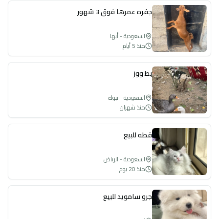
جفره عمرها فوق 3 شهور
السعودية - أبها
منذ 5 أيام
بط ووز
السعودية - تبوك
منذ شهران
قطه للبيع
السعودية - الرياض
منذ 20 يوم
جرو سامويد للبيع