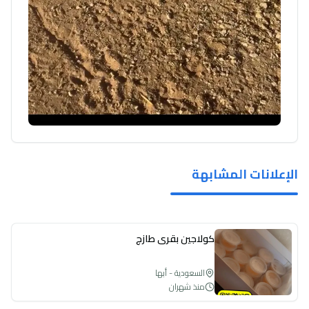
الإعلانات المشابهة
كولاجين بقري طازج
السعودية - أبها
منذ شهران