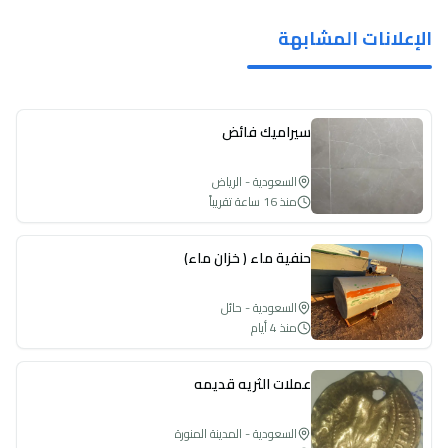
الإعلانات المشابهة
سيراميك فائض
السعودية - الرياض
منذ 16 ساعة تقريباً
حنفية ماء ( خزان ماء)
السعودية - حائل
منذ 4 أيام
عملات الثريه قديمه
السعودية - المدينة المنورة