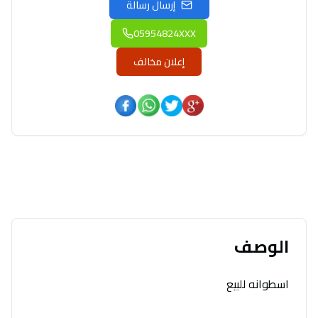
إرسال رسالة
05954824XXX
إعلان مخالف
الوصف
اسطوانه للبيع