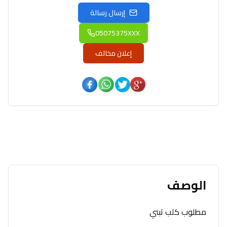
إرسال رسالة
05075375XXX
إعلان مخالف
الوصف
مطلوب كلب تبني